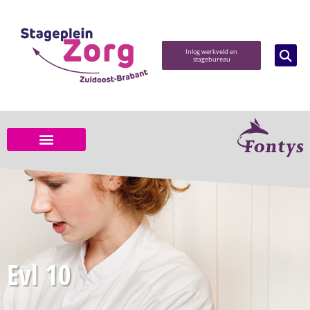
Inlog werkveld en
stagebureau
Evl 10