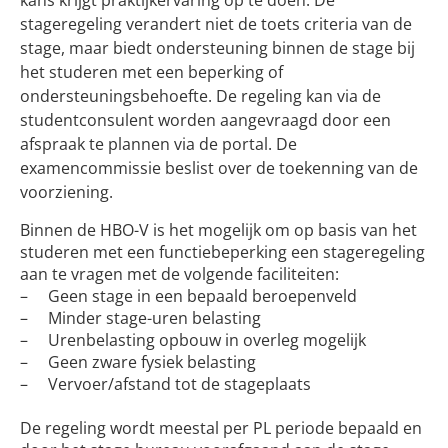
kans krijgt praktijkervaring op te doen. De
stageregeling verandert niet de toets criteria van de
stage, maar biedt ondersteuning binnen de stage bij
het studeren met een beperking of
ondersteuningsbehoefte. De regeling kan via de
studentconsulent worden aangevraagd door een
afspraak te plannen via de portal. De
examencommissie beslist over de toekenning van de
voorziening.
Binnen de HBO-V is het mogelijk om op basis van het
studeren met een functiebeperking een stageregeling
aan te vragen met de volgende faciliteiten:
–
Geen stage in een bepaald beroepenveld
–
Minder stage-uren belasting
–
Urenbelasting opbouw in overleg mogelijk
–
Geen zware fysiek belasting
–
Vervoer/afstand tot de stageplaats
De regeling wordt meestal per PL periode bepaald en