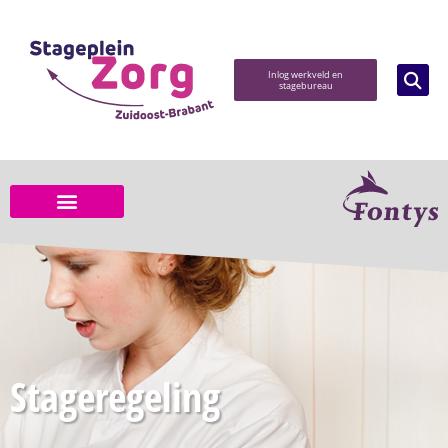
Inlog werkveld en
stagebureau
Stageregeling