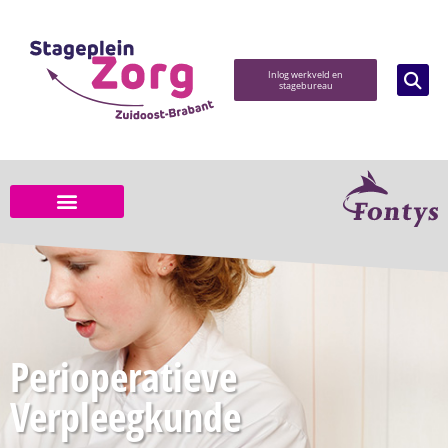
Inlog werkveld en
stagebureau
Perioperatieve
Verpleegkunde