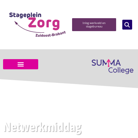
Inlog werkveld en
stagebureau
Netwerkmiddag