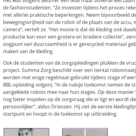
Het was volgens Beumer een leuk maar bovenal leerzaam 
de fashionstudenten. “Ze moesten tijdens het proces rek
met allerlei praktische beperkingen. Neem bijvoorbeeld d
bewegingsvrijheid van de robot of de plaats van de accu,
camera”, vertelt ze. “Het mooie is dat de kleding ook daadw
productie kan voor een grotere en bredere collectie”, vervo
oogpunt van duurzaamheid is er gerecycled materiaal gebr
maken van de kleding.
Ook de studenten van de zorgopleidingen plukken de vruc
project. Summa Zorg beschikt over een tiental robotmaatj
worden met enige regelmaat gebruikt tijdens stage of werk
BBL-opleiding volgen). “In de nabije toekomst nemen de s
aangeklede robots mee naar hun stages. Op deze manier
nog beter inspelen op de zorgvraag die er ligt en wordt d
persoonlijker”, aldus Driessen. Hij ziet de eerste kledinglijn
startpunt en hoopt in de toekomst op uitbreiding.