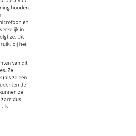
project voor
ening houden
e
 microfoon en
erkelijk in
lgt ze. Uit
uikt bij het
hten van dit
es. Ze
 (als ze een
tudenten de
 kunnen ze
e zorg dus
 als