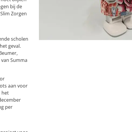
gen bij de
n Slim Zorgen
lende scholen
het geval.
 Beumer,
ts van Summa
oor
ots aan voor
 het
2 december
ng per