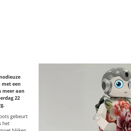
modieuze
n met een
s meer aan
erdag 22
g.
robots gebeurt
s het
moet blijken