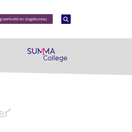
og werkveld en stagebureau
r’