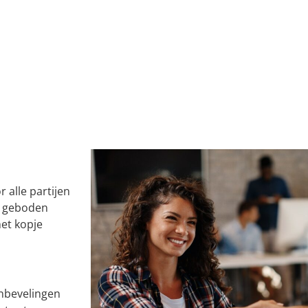
 alle partijen
De geboden
het kopje
anbevelingen