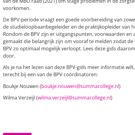
van de MBO raad (2021) om stage problemen in de zorgse
voorkomen.
De BPV-periode vraagt een goede voorbereiding van zowel
de studieloopbaanbegeleider en de praktijkopleider van he
Rondom de BPV zijn er uitgangspunten, voorwaarden en 
gemaakt die belangrijk zijn om vooraf te melden zodat de 
BPV zo optimaal mogelijk verloopt. Lees deze gids daaro
door.
Als je na het lezen van deze BPV-gids meer informatie wilt,
terecht bij een van de BPV coördinatoren:
Boukje Nouwen (
boukje.nouwen@summacollege.nl
)
Wilma Verzeijl (
wilma.verzeijl@summacollege.nl
)