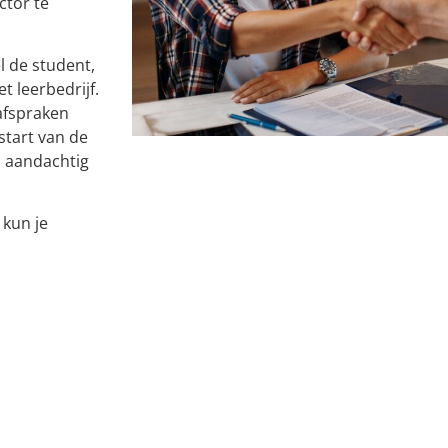
ctor te
 de student,
t leerbedrijf.
afspraken
start van de
m aandachtig
 kun je