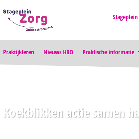
Stageplein
Praktijkleren
Nieuws HBO
Praktische informatie
Koekblikken actie samen ha