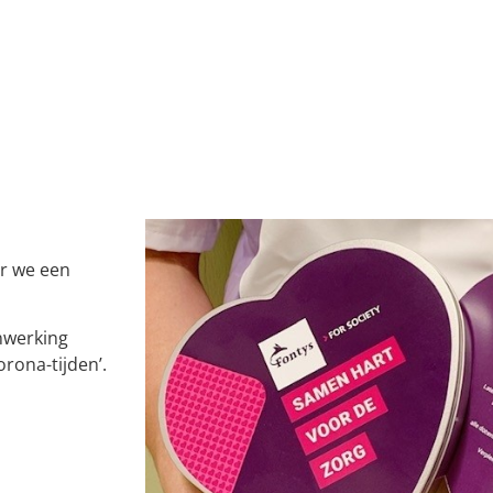
ar we een
nwerking
rona-tijden’.