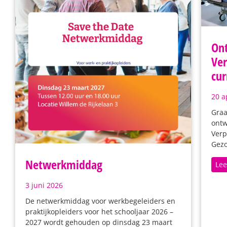
Ont
Ver
cur
20 a
Graa
ontw
Verp
Gez
Netwerkmiddag
Lee
3 juni 2026
De netwerkmiddag voor werkbegeleiders en
praktijkopleiders voor het schooljaar 2026 –
2027 wordt gehouden op dinsdag 23 maart