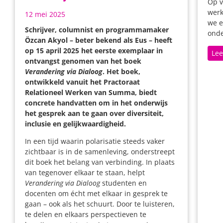
Op v
werk
12 mei 2025
we e
Schrijver, columnist en programmamaker
onde
Özcan Akyol – beter bekend als Eus – heeft
op 15 april 2025 het eerste exemplaar in
Lee
ontvangst genomen van het boek
Verandering via Dialoog
. Het boek,
ontwikkeld vanuit het Practoraat
Relationeel Werken van Summa, biedt
concrete handvatten om in het onderwijs
het gesprek aan te gaan over diversiteit,
inclusie en gelijkwaardigheid.
In een tijd waarin polarisatie steeds vaker
zichtbaar is in de samenleving, onderstreept
dit boek het belang van verbinding. In plaats
van tegenover elkaar te staan, helpt
Verandering via Dialoog
studenten en
docenten om écht met elkaar in gesprek te
gaan – ook als het schuurt. Door te luisteren,
te delen en elkaars perspectieven te