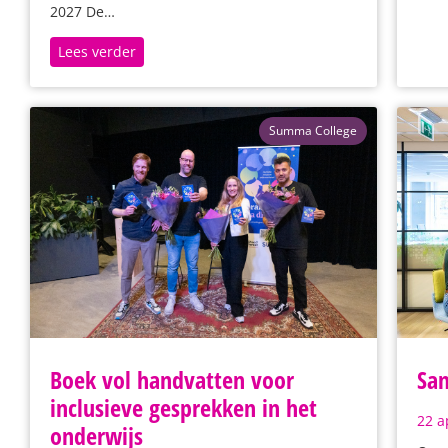
2027 De…
Lees verder
Summa College
Boek vol handvatten voor
Sam
inclusieve gesprekken in het
22 a
onderwijs