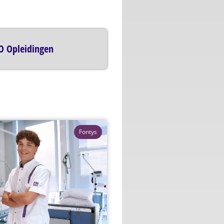
O Opleidingen
Fontys