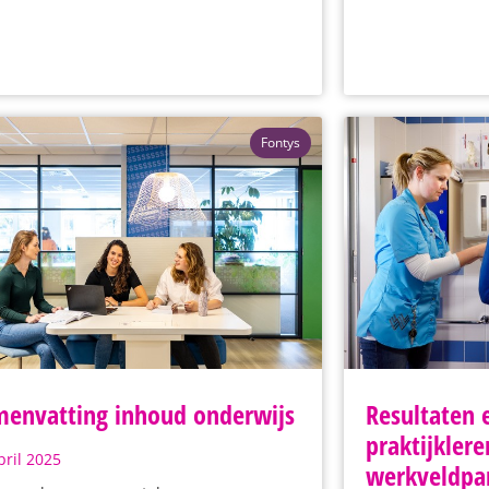
Fontys
envatting inhoud onderwijs
Resultaten 
praktijkler
pril 2025
werkveldpa