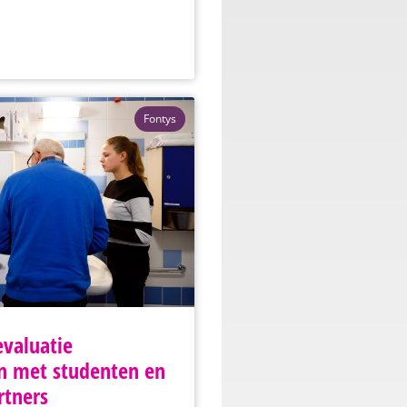
Fontys
evaluatie
en met studenten en
rtners