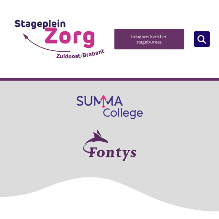
Inlog werkveld en
stagebureau