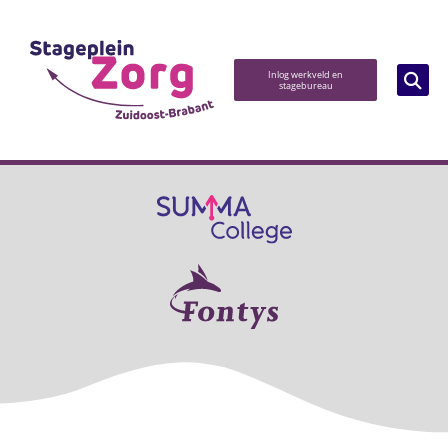
Inlog werkveld en
stagebureau