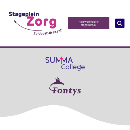
Inlog werkveld en
stagebureau