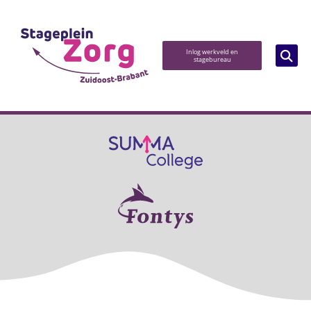
Inlog werkveld en
stagebureau