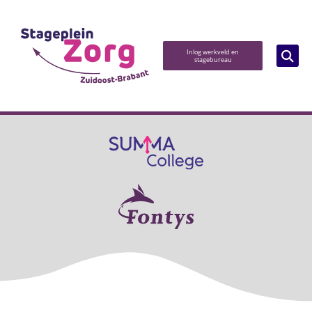
Inlog werkveld en
stagebureau