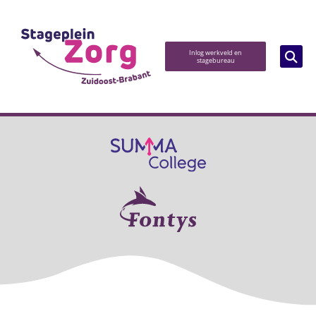
Inlog werkveld en
stagebureau