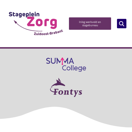
Inlog werkveld en
stagebureau