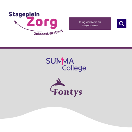
Inlog werkveld en
stagebureau