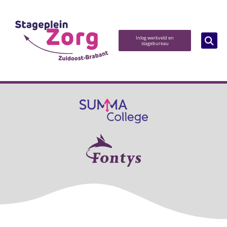
Inlog werkveld en
stagebureau